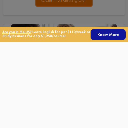
Are you in the US?
Learn English for just $110/week or
Know More
Study Business for only $1,250/course!
TOEFL® iBT complete
Cours d’anglais
Nous vous aiderons à obtenir le score le plus haut possible
grâce à des cours intensifs conçus selon vos besoins.