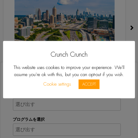
Crunch Crunch
アベンチュラ
This website uses cookies to improve your experience. We'll
今すぐ無料見積もりを取得
assume you're ok with this, but you can opt-out if you wish.
Cookie settings
ACCEPT
興味のあるロケーション
プログラムを選択