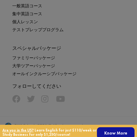
一般英語コース
集中英語コース
個人レッスン
テストプレッププログラム
スペシャルパッケージ
ファミリーパッケージ
大学ツアーパッケージ
オールインクルーシブパッケージ
フォローしてください
TALK Schools 2021 © All rights reserved
Are you in the US?
Learn English for just $110/week or
Know More
3501 S University Drive, Suite 3, Davie, FL 33328
Study Business for only $1,250/course!