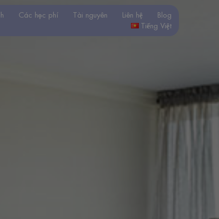
nh
Các học phí
Tài nguyên
Liên hệ
Blog
Tiếng Việt