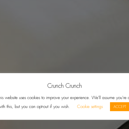
Crunch Crunch
his website uses cookies to improve your experience. We'll assume you're 
ith this, but you can opt-out if you wish.
Cookie settings
ACCEPT