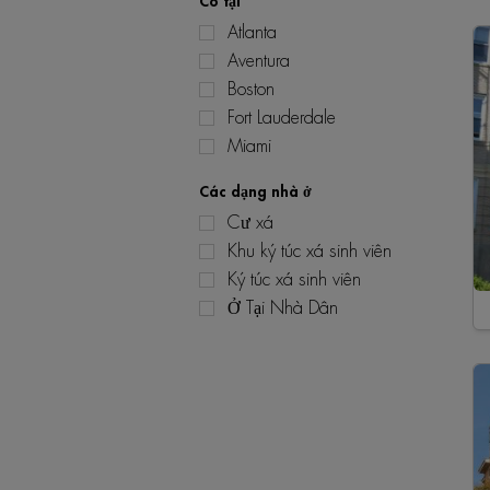
Có tại
Atlanta
Aventura
Boston
Fort Lauderdale
Miami
Các dạng nhà ở
Cư xá
Khu ký túc xá sinh viên
Ký túc xá sinh viên
Ở Tại Nhà Dân