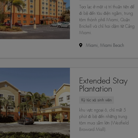
Tọa lạc ở một vị trí thuận tiện để
đi bộ đến tàu điện ngầm, trung
tâm thành phố Miami, Quận
Brickell và chỉ hai dặm từ Cảng
Miami.
Miami, Miami Beach
Extended Stay
Plantation
Ký túc xá sinh viên
khu vực ngoại ô, chỉ mất 5
phút đi bộ đến những trung
tâm mua sắm lớn (Westfield
Broward Mall).