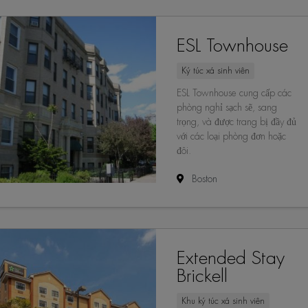
ESL Townhouse
Ký túc xá sinh viên
ESL Townhouse cung cấp các
phòng nghỉ sạch sẽ, sang
trọng, và được trang bị đầy đủ
với các loại phòng đơn hoặc
đôi.
Boston
Extended Stay
Brickell
Khu ký túc xá sinh viên