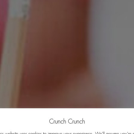
Crunch Crunch
his website uses cookies to improve your experience. We'll assume you're 