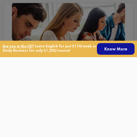
Are you in the US?
Learn English for just $110/week or
Know More
Study Business for only $1,250/course!
TOEFL® iBT Полный курс
Курсы английского
Улучшите свой балл при сдаче экзамена TOEFL® с помощью
нашего курса TOEFL® iBT Complete
Смотреть стоимость »
Учить больше