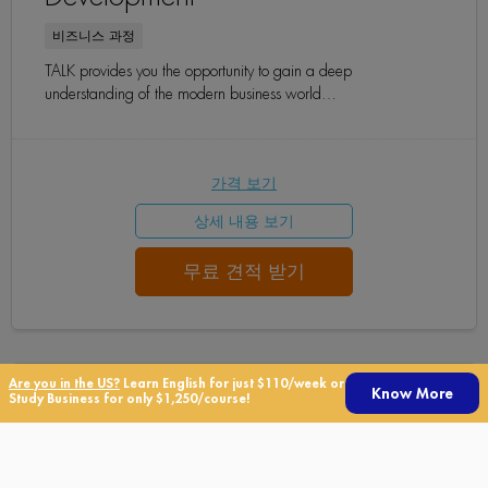
비즈니스 과정
TALK provides you the opportunity to gain a deep
understanding of the modern business world…
가격 보기
상세 내용 보기
무료 견적 받기
Are you in the US?
Learn English for just $110/week or
Know More
Study Business for only $1,250/course!