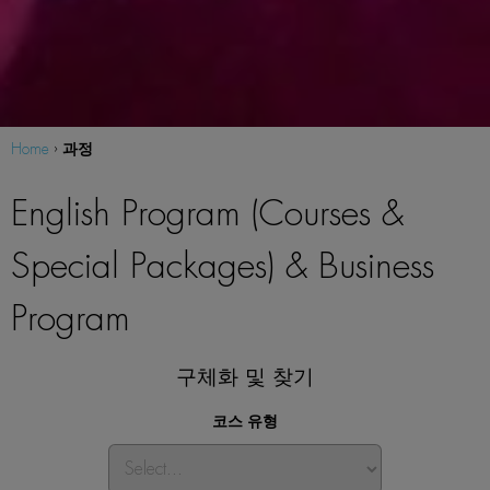
과정
Home
›
English Program (Courses &
Special Packages) & Business
Program
구체화 및 찾기
코스 유형