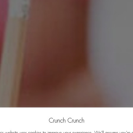
Crunch Crunch
his website uses cookies to improve your experience. We'll assume you're 