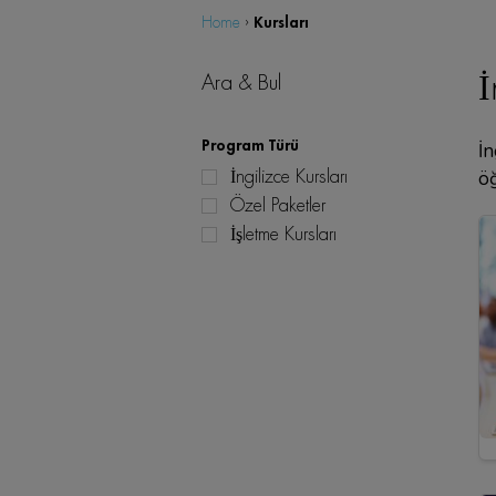
Kursları
Home
›
İ
Ara & Bul
Program Türü
İn
İngilizce Kursları
öğ
Özel Paketler
İşletme Kursları