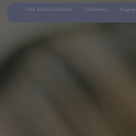
TALK Schools Hakkında
Okullarımız
Program