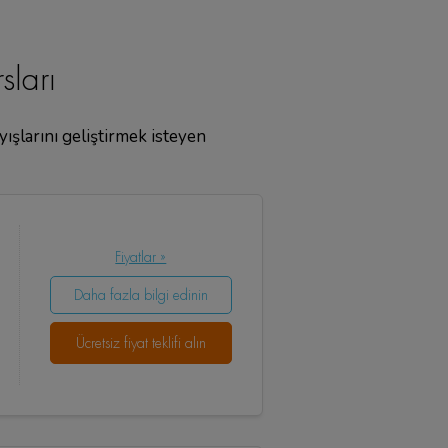
sları
ayışlarını geliştirmek isteyen
Fiyatlar »
Daha fazla bilgi edinin
Ücretsiz fiyat teklifi alın