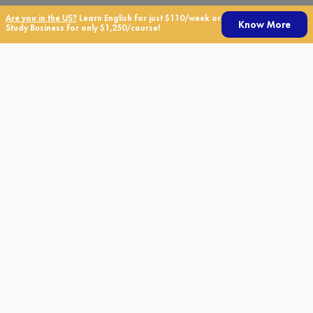
Are you in the US?
Learn English for just $110/week or
日本語
Know More
Study Business for only $1,250/course!
TALK
ビザ情報
編入手続き情報
宿泊オプション
生徒の声
授業料とその他費用
求人
Free Resources
大学編入プログラム
無料のパンフレットをダウンロードする
英語学校
アトランタ校
アベンチュラ校