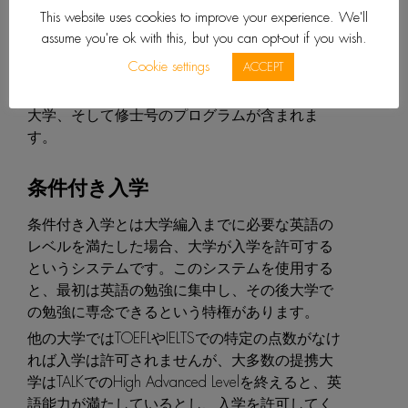
ます。TALK SchoolsではUniStudy USAと提携し、
This website uses cookies to improve your experience. We'll
生徒の大学編入の手続きを支援しています。詳
assume you're ok with this, but you can opt-out if you wish.
細は
unistudy.com
からご覧ください。
Cookie settings
ACCEPT
50校以上もの提携機関から選ぶ事ができます。
提携校には国内でも名の知れた短期大学、公立
大学、そして修士号のプログラムが含まれま
す。
条件付き入学
条件付き入学とは大学編入までに必要な英語の
レベルを満たした場合、大学が入学を許可する
というシステムです。このシステムを使用する
と、最初は英語の勉強に集中し、その後大学で
の勉強に専念できるという特権があります。
他の大学ではTOEFLやIELTSでの特定の点数がなけ
れば入学は許可されませんが、大多数の提携大
学はTALKでのHigh Advanced Levelを終えると、英
語能力が満たしているとし、入学を許可してく