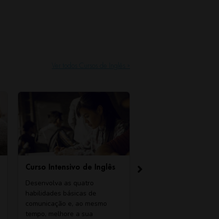
Ver todos Cursos de Inglês »
Curso Intensivo de Inglês
Aulas Personalizada
(One-to-One)
Desenvolva as quatro
Com as Aulas Personali
habilidades básicas de
(One-to-One) customiz
comunicação e, ao mesmo
um programa que irá se
tempo, melhore a sua