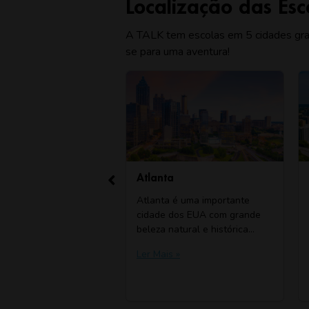
Localização das Esc
A TALK tem escolas em 5 cidades gra
se para uma aventura!
Atlanta
Aventu
lês TALK
Atlanta é uma importante
Aventur
lizada nesta
cidade dos EUA com grande
metropol
 histórica
beleza natural e histórica…
cheia de
uas muitas
Ler Mais »
Ler Mais