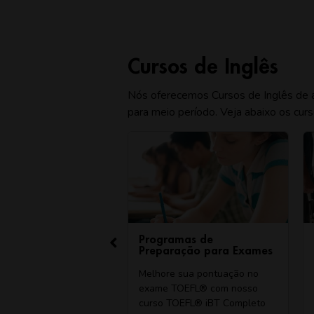
Cursos de Inglês
Nós oferecemos Cursos de Inglês de al
para meio período. Veja abaixo os cu
rsonalizadas
Programas de
I
-One)
Preparação para Exames
N
las Personalizadas
Melhore sua pontuação no
N
One) customizamos
exame TOEFL® com nosso
h
ma que irá se
curso TOEFL® iBT Completo
p