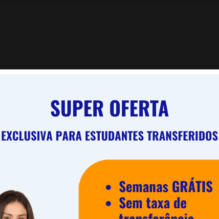
Crunch Crunch
Este site usa cookies para melhorar sua experiência. Assumiremos que voc
está ok com isso, mas você pode cancelar se desejar.
Configurações d