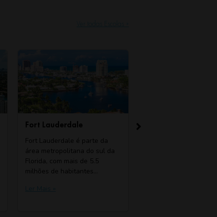
Ver todas Escolas »
Fort Lauderdale
Boston
Fort Lauderdale é parte da
A Escola de Inglês TALK
área metropolitana do sul da
Boston está localizada nesta
Florida, com mais de 5.5
cidade americana histórica
milhões de habitantes…
conhecida por suas muitas
universidades…
Ler Mais »
Ler Mais »