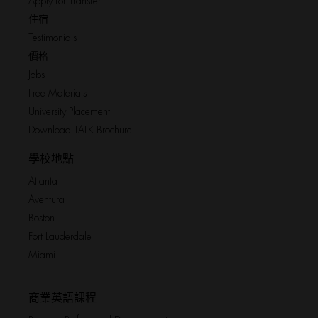
Apply for Transfer
住宿
Testimonials
價格
Jobs
Free Materials
University Placement
Download TALK Brochure
學校地點
Atlanta
Aventura
Boston
Fort Lauderdale
Miami
商業英語課程