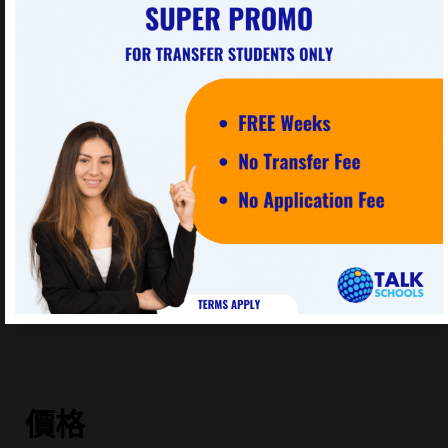
Crunch Crunch
This website uses cookies to improve your experience. We'll
assume you're ok with this, but you can opt-out if you wish.
Cookie settings
ACCEPT
親子套裝課程
KNOW MORE
享受家庭旅遊同時加強英文能力
了解更多 »
價格