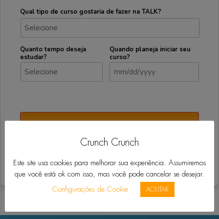
Qual tipo de curso gostaria de fazer na TALK?
Quanto tempo deseja
Quando planeja iniciar seu
estudar?
curso?
Crunch Crunch
Este site usa cookies para melhorar sua experiência. Assumiremos
Precisa de ajuda?
Fale Conosco
que você está ok com isso, mas você pode cancelar se desejar.
Configurações de Cookie
ACEITAR