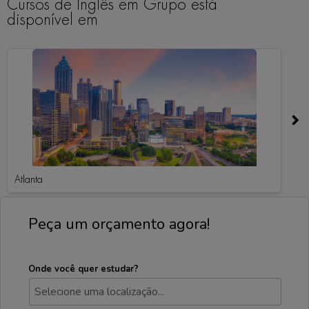
Cursos de Inglês em Grupo está
disponível em
Atlanta
A
Peça um orçamento agora!
Onde você quer estudar?