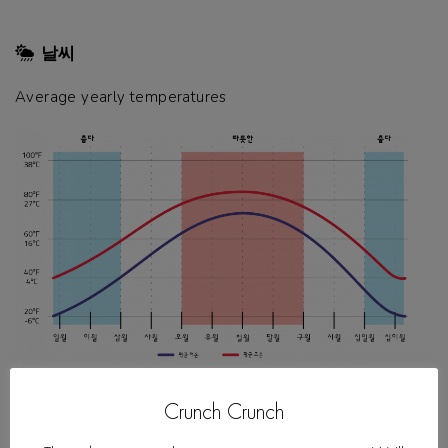
날씨
Average yearly temperatures
*Subject to change
Crunch Crunch
**Depending on the number of zones traveled