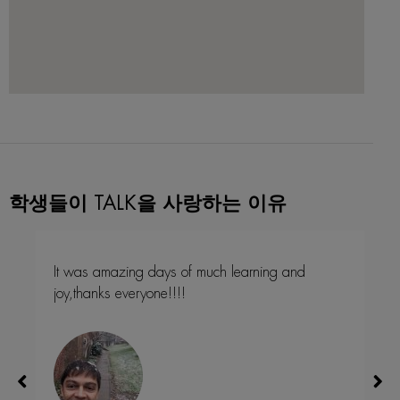
학생들이 TALK을 사랑하는 이유
It was a wonderful experience!!!
I’m
cou
be
stu
for
aq