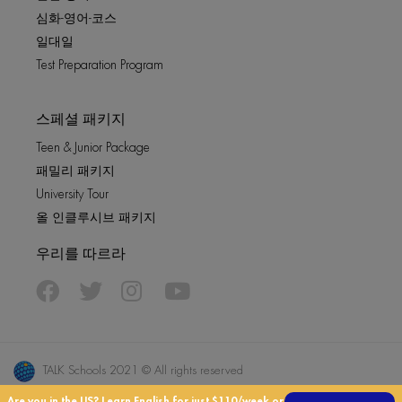
심화-영어-코스
일대일
Test Preparation Program
스페셜 패키지
Teen & Junior Package
패밀리 패키지
University Tour
올 인클루시브 패키지
우리를 따르라
TALK Schools 2021 © All rights reserved
3501 S University Drive, Suite 3, Davie, FL 33328
Are you in the US?
Learn English for just $110/week or