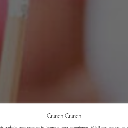
Crunch Crunch
his website uses cookies to improve your experience. We'll assume you're 