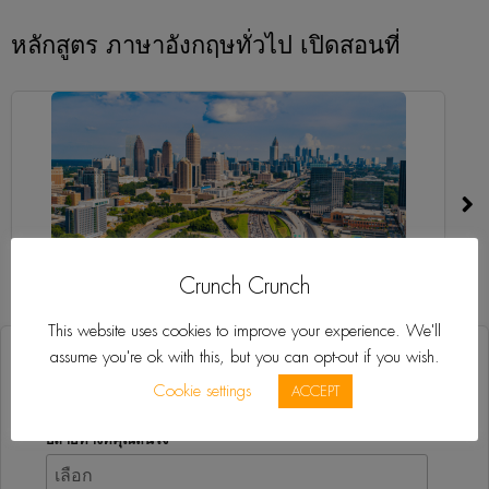
หลักสูตร ภาษาอังกฤษทั่วไป เปิดสอนที่
Crunch Crunch
อเวนทูรา
แ
This website uses cookies to improve your experience. We'll
assume you're ok with this, but you can opt-out if you wish.
รับใบเสนอราคาฟรีทันที
Cookie settings
ACCEPT
ปลายทางที่คุณสนใจ