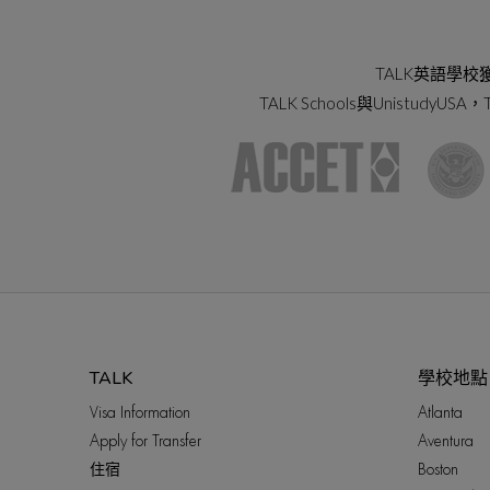
TALK英語學校
TALK Schools與UnistudyUS
TALK
學校地點
Visa Information
Atlanta
Apply for Transfer
Aventura
住宿
Boston