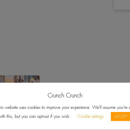
:
Crunch Crunch
his website uses cookies to improve your experience. We'll assume you're 
ith this, but you can opt-out if you wish.
Cookie settings
ACCEPT