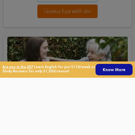
Ücretsiz fiyat teklifi alın
Are you in the US?
Learn English for just $110/week or
Know More
Study Business for only $1,250/course!
Aile Yanı Konaklama
Aile Yanı Konaklama
Amerikalı bir ailenin yanında konaklamak İngilizce