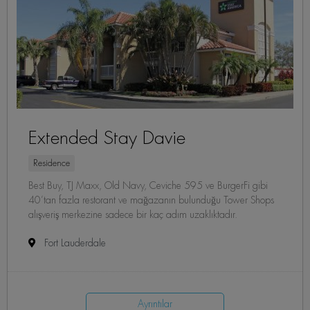
Extended Stay Davie
Residence
Best Buy, TJ Maxx, Old Navy, Ceviche 595 ve BurgerFi gibi
40’tan fazla restorant ve mağazanın bulunduğu Tower Shops
alışveriş merkezine sadece bir kaç adım uzaklıktadır.
Fort Lauderdale
Ayrıntılar