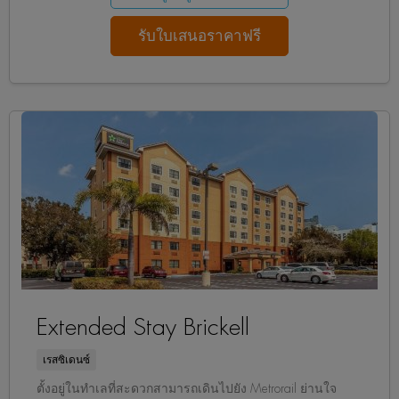
รับใบเสนอราคาฟรี
Extended Stay Brickell
เรสซิเดนซ์
ตั้งอยู่ในทำเลที่สะดวกสามารถเดินไปยัง Metrorail ย่านใจ