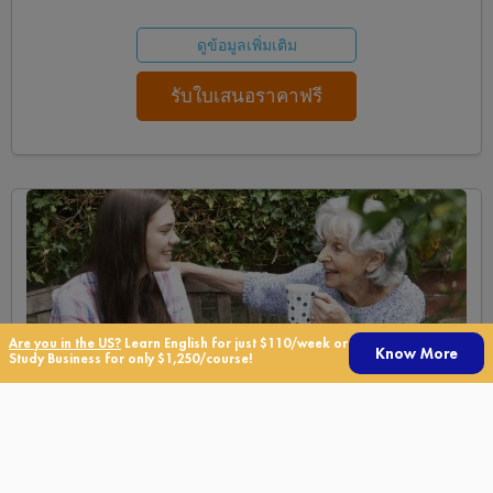
ดูข้อมูลเพิ่มเติม
รับใบเสนอราคาฟรี
Are you in the US?
Learn English for just $110/week or
Know More
Study Business for only $1,250/course!
โฮมสเตย์