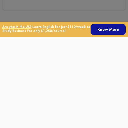
Are you in the US?
Learn English for just $110/week or
Know More
Study Business for only $1,250/course!
中文 (台灣)
TALK
Visa Information
Apply for Transfer
住宿
Testimonials
價格
Jobs
Free Materials
University Placement