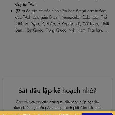
dạy tại TALK
97
quốc gia có các sinh viên học tập tại các trường
của TALK bao gổm Brazil, Venezuela, Colombia, Thổ
Nhĩ Kỳ, Nga, Ý, Pháp, Ả Rap Saudi, Đài Loan, Nhật
Bản, Hàn Quốc, Trung Quốc, Việt Nam, Thái Lan, …
Bắt đầu lập kế hoạch nhé?
Các chuyên gia của chúng tôi sẵn sàng giúp bạn tìm
đúng khóa học tiếng Anh trong thành phố đảm bảo phù
hợp nhất với nhu cầu của bạn!