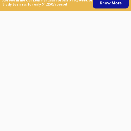
Are you in the US?
Learn English for just $110/week or
Know More
Study Business for only $1,250/course!
Liên Hệ Chúng Tôi
Tiếng Việt
TALK
Visa Information
Apply for Transfer
Chỗ Ở
Lời chứng thực của trường
Các học phí
Việc Làm tại TALK Schools